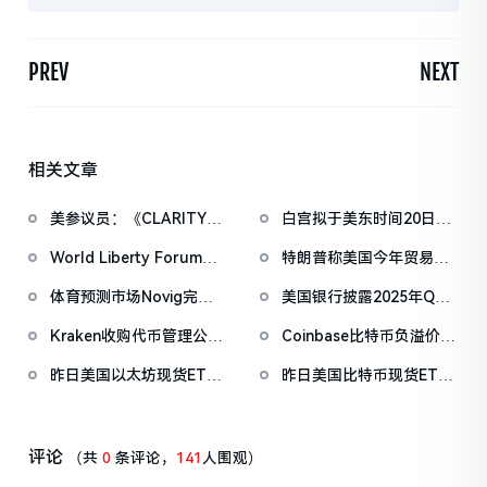
PREV
NEXT
相关文章
美参议员：《CLARITY法
白宫拟于美东时间20日上
案》有望在4月前通过
午举办第三次稳定币收益
World Liberty Forum政
特朗普称美国今年贸易逆
问题会议
商巨头云集，重要观点汇
差将数十年来首次逆转
体育预测市场Novig完成
美国银行披露2025年Q4
总
7500万美元B轮融资，
持有3,162,085股BMNR，
Kraken收购代币管理公司
Coinbase比特币负溢价已
Pantera Capital领投
持股增幅达1668%
Magna，为其IPO做准备
持续34日，暂
昨日美国以太坊现货ETF
昨日美国比特币现货ETF
报-0.0545%
净流入4860万美元
净流出1.049亿美元
评论
（共
0
条评论，
141
人围观）