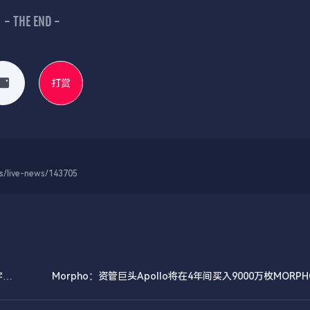
- THE END -
打赏
-news/143705
字化
Morpho：资管巨头Apollo将在4年间买入9000万枚MORP
将合作支持Moropho链