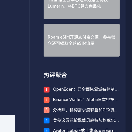
Lumerin，将BTC算力商品化
Roam eSIM开通支付宝充值，参与锁
仓还可领取全球eSIM流量
热评聚合
OpenEden：已全面恢复域名控制，
1
未影响资产与核心系统安全
Binance Wallet：Alpha盲盒空投将
2
于今日18时开放申领，积分门槛242
分析师：机构需求疲软叠加CEX流入
3
分
压力，比特币市场面临双重抛压
美参议员沃伦致信贝森特与鲍威尔，
4
反对用纳税人资金「救助」加密货币
Avalon Labs正式上线SuperEarn理
5
行业