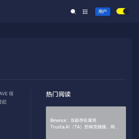
用户
热门阅读
AVE 信
经纪
Binance：当前存在冒充
Trusta.AI（TA）的网页链接，用户
需谨慎辨别