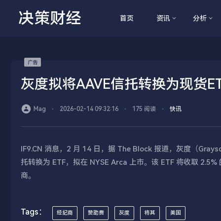
决策财经
首页
资讯
分析
灰度拟将AAVE信托转换为现货ET
Mag
⋅
2026-02-14 09:32:16
⋅
175 阅读
⋅
快讯
IF9.CN 消息，2 月 14 日，据 The Block 报道，灰度（
托转换为 ETF，拟在 NYSE Arca 上市。该 ETF 将收取 2.5
商。
Tags：
经纪商
赞助费
灰度
将其
美国