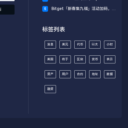
财板块
Bitget「新春集九福」活动加码，报
6
布
名随机获取USDT空投
标签列表
消息
美元
代币
以太
小时
美国
将于
区块
货币
表示
资产
用户
合约
地址
数据
融资