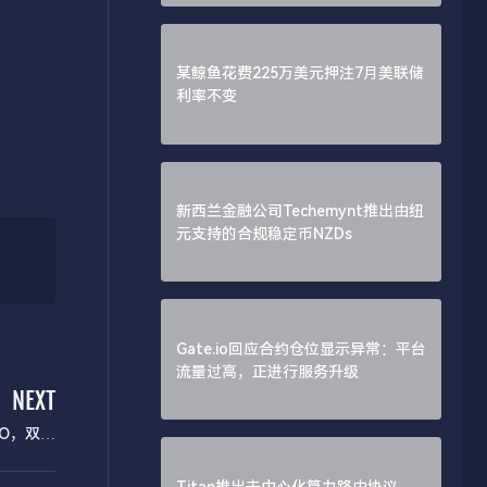
某鲸鱼花费225万美元押注7月美联储
利率不变
新西兰金融公司Techemynt推出由纽
元支持的合规稳定币NZDs
Gate.io回应合约仓位显示异常：平台
流量过高，正进行服务升级
NEXT
HO，双方
上借贷市场
Titan推出去中心化算力路由协议