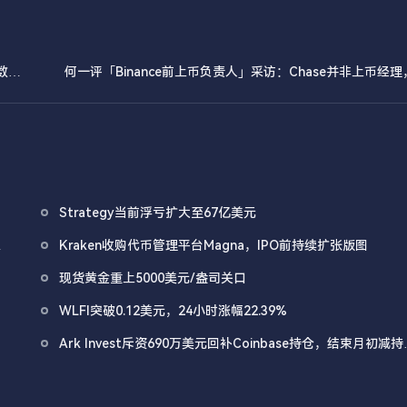
数据
何一评「Binance前上币负责人」采访：Chase并非上币经
Strategy当前浮亏扩大至67亿美元
仍
Kraken收购代币管理平台Magna，IPO前持续扩张版图
现货黄金重上5000美元/盎司关口
WLFI突破0.12美元，24小时涨幅22.39%
Ark Invest斥资690万美元回补Coinbase持仓，结束月初减持
作