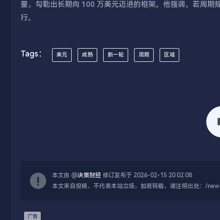
量，勾勒出长期向 100 万美元迈进的框架。他强调，若周期
行。
Tags：
美元
成熟
新一轮
周期
区域
本文由 @
决策财经
修订发布于 2026-02-15 20:02:08
本文来自投稿，不代表本站立场，如若转载，请注明出处：/news/live