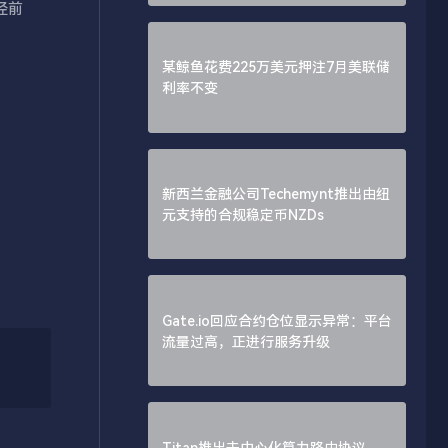
径前
某鲸鱼花费225万美元押注7月美联储
利率不变
新西兰金融公司Techemynt推出由纽
元支持的合规稳定币NZDs
Gate.io回应合约仓位显示异常：平台
流量过高，正进行服务升级
Titan推出去中心化算力路由协议