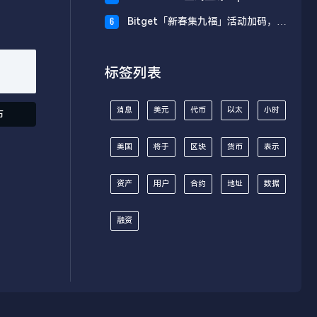
财板块
Bitget「新春集九福」活动加码，报
6
名随机获取USDT空投
标签列表
消息
美元
代币
以太
小时
布
美国
将于
区块
货币
表示
资产
用户
合约
地址
数据
融资