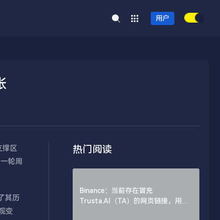
用户
张
热门阅读
的支撑区
新一轮周
Binance：当前存在冒充
了其历
Trusta.AI（TA）的网页链接，用户
宏观变
需谨慎辨别