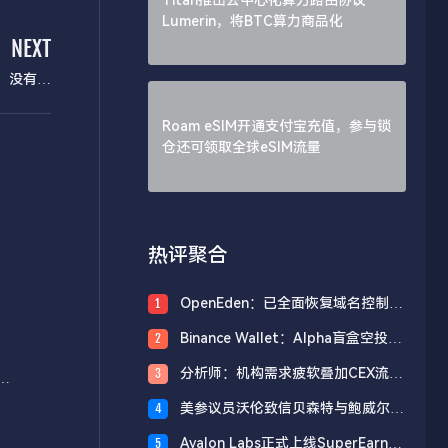
Lumerin，将BTC算力商品化
NEXT
理，没有决
策权
Roam eSIM开通支付宝充值，参与锁
仓还可领取全球eSIM流量
热评聚合
OpenEden：已全面恢复域名控制，
1
未影响资产与核心系统安全
Binance Wallet：Alpha盲盒空投将
2
于今日18时开放申领，积分门槛242
分析师：机构需求疲软叠加CEX流入
3
分
操
压力，比特币市场面临双重抛压
美参议员沃伦致信贝森特与鲍威尔，
4
反对用纳税人资金「救助」加密货币
Avalon Labs正式上线SuperEarn理
5
行业