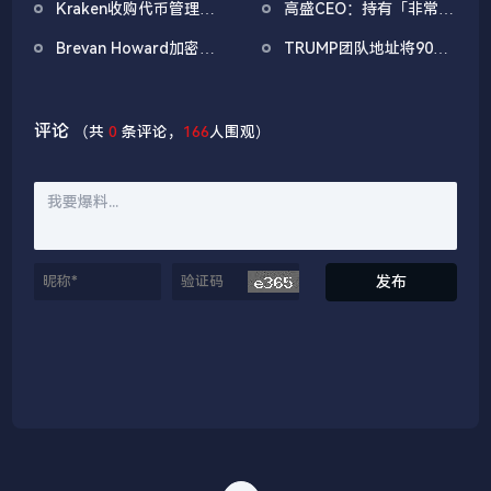
Kraken收购代币管理公
高盛CEO：持有「非常少
达100万美元
司Magna，为其IPO做准
量」比特币，正密切关注
Brevan Howard加密基
TRUMP团队地址将908.9
备
比特币的发展
金2025年亏损近30%，
万枚TRUMP转入BitGo
创成立以来最差年度表现
托管钱包
评论
（共
0
条评论，
166
人围观）
发布