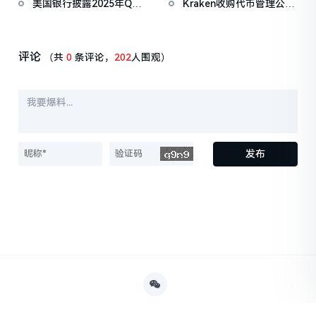
美国银行披露2025年Q4
Kraken收购代币管理公司
于上半年进行
Pantera Capital领投
持有3,162,085股BMNR，
Magna，为其IPO做准备
持股增幅达1668%
评论
（共
0
条评论，
202
人围观）
发布
Powered By
决策财经
京ICP1234567-2号
京公网安备