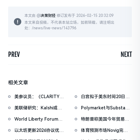
本文由 @
决策财经
修订发布于 2026-02-15 20:32:09
本文来自投稿，不代表本站立场，如若转载，请注明出
处：/news/live-news/143796
PREV
NEXT
相关文章
美参议员：《CLARITY法
白宫拟于美东时间20日上
案》有望在4月前通过
午举办第三次稳定币收益
美联储研究：Kalshi或可
Polymarket与Substack
问题会议
成为更优的宏观预期衡量
达成独家合作，整合市场
World Liberty Forum政
特朗普称美国今年贸易逆
工具
数据至新闻内容
商巨头云集，重要观点汇
差将数十年来首次逆转
以太坊更新2026协议优先
体育预测市场Novig完成
总
级：Glamsterdam升级拟
7500万美元B轮融资，