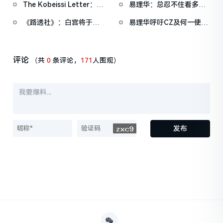
The Kobeissi Letter：机
易理华：总忍不住看多和
企业
构投资者正积极抛售美
过去创业经历有关，将在
《路透社》：白宫将于下
易理华呼吁CZ及何一使用
股，速度达去年10月以来
控制风险情况下继续等待
周一召集银行及加密行业
Binance部分利润买入
最快
高管举行会议，旨在推进
BTC与ETH等加密资产
《CLARITY法案》立法进
评论
（共
0
条评论，
171
人围观）
程
发布