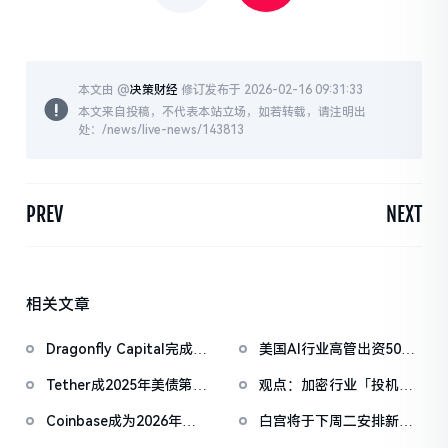
本文由 @
决策财经
修订发布于 2026-02-16 09:31:33
本文来自投稿，不代表本站立场，如若转载，请注明出
处：/news/live-news/143813
PREV
NEXT
相关文章
Dragonfly Capital完成
美国AI行业高管出资5000
6.5亿美元第四期基金，早
万美元组建Super PAC支
Tether成2025年美债第七
观点：加密行业「投机时
期押注Polymarket与
持宽松监管候选人
大海外买家，稳定币规则
代」或将终结，RWA代币
Rain
Coinbase成为2026年超
白宫将于下周二安排新一
博弈分裂特朗普支持者
化将带来更稳健回报
级碗唯一投放广告的加密
轮加密与银行业讨论会议