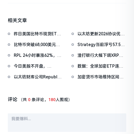
相关文章
昨日美国比特币现货ETF
以太坊更新2026协议优先
净流出1.33亿美元，以太
级：Glamsterdam升级拟
比特币突破68,000美元，
Strategy当前浮亏57.56
坊ETF净流出4180万美元
于上半年进行
以太坊突破2000美元
亿美元，BitMine浮亏
RPL 24小时暴涨62%，将
渣打银行大幅下调XRP年
79.43亿美元
迎来最大规模协议升级
底目标价，比特币目标价
今日美股不开盘，
数据：全球加密ETP连续
下调至10万美元
Strategy及BitMine将于
第四周净流出，四周累计
以太坊财库公司Republic
加密货币市场维持区间震
明日公布上周增持情况
撤资37.4亿美元
Technologies宣布私募融
荡，总市值现报2.424万亿
资300万美元
美元
评论
（共
0
条评论，
180
人围观）