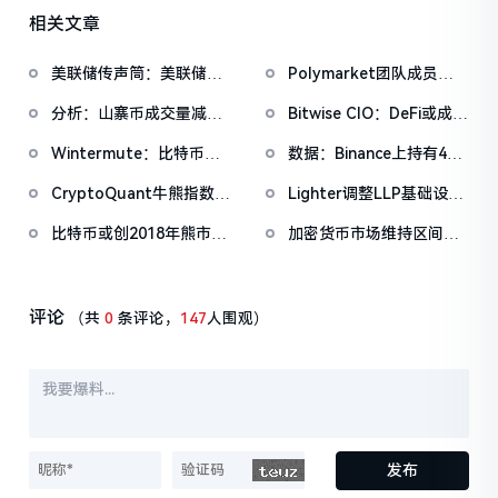
相关文章
美联储传声筒：美联储纪
Polymarket团队成员暗
要未明确通胀回归2%时间
示代币空投将在半年内进
分析：山寨币成交量减少
Bitwise CIO：DeFi或成走
表，反映其对通胀路径信
行
50%，资金回流至比特币
出熊市关键力量，Saylor
心减弱
Wintermute：比特币在
数据：Binance上持有475
称「比特币之春将至」
200周均线找到支撑，重
亿美元稳定币，占据所有
CryptoQuant牛熊指数创
Lighter调整LLP基础设
启上行需宏观明朗
CEX稳定币流动性的65%
FTX崩盘以来新低，但仍
施，以便为新上线市场提
比特币或创2018年熊市以
加密货币市场维持区间震
未达「极端熊市」区间
供更多流动性
来最长连跌纪录，跌幅逼
荡，总市值现报2.424万亿
近历史极值
美元
评论
（共
0
条评论，
147
人围观）
发布