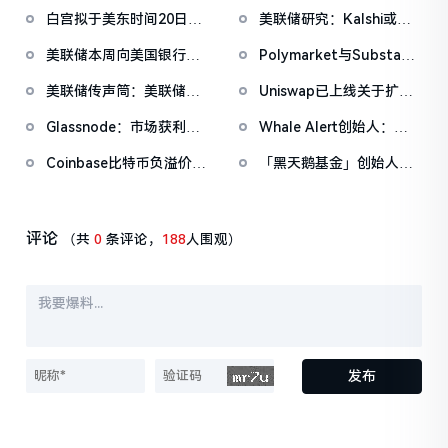
白宫拟于美东时间20日上
美联储研究：Kalshi或可
午举办第三次稳定币收益
成为更优的宏观预期衡量
美联储本周向美国银行体
Polymarket与Substack
问题会议
工具
系注入185亿美元，为新
达成独家合作，整合市场
美联储传声筒：美联储纪
Uniswap已上线关于扩大
冠疫情以来第四大流动性
数据至新闻内容
要未明确通胀回归2%时间
协议费的提案
注入
Glassnode：市场获利了
Whale Alert创始人：
表，反映其对通胀路径信
结正在降温，但尚未进入
BTC潜在盈利水平回落至
心减弱
Coinbase比特币负溢价已
「黑天鹅基金」创始人：
恐慌性抛售区间
2023年底，或临近三年盈
持续34日，暂
美股多年上涨态势远未结
利周期拐点
报-0.0545%
束，标普500将涨至8000
点甚至更高
评论
（共
0
条评论，
188
人围观）
发布