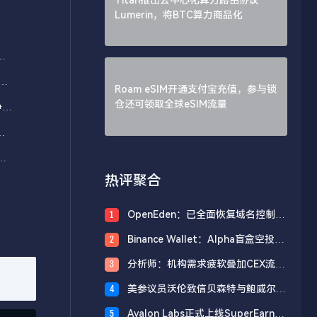
Lumerin，将BTC算力商品化
，
布
Roam eSIM开通支付宝充值，参与锁
仓还可领取全球eSIM流量
净流
看
常
热评聚合
OpenEden：已全面恢复域名控制，
1
未影响资产与核心系统安全
Binance Wallet：Alpha盲盒空投将
2
于今日18时开放申领，积分门槛242
分析师：机构需求疲软叠加CEX流入
3
分
压力，比特币市场面临双重抛压
美参议员沃伦致信贝森特与鲍威尔，
4
反对用纳税人资金「救助」加密货币
Avalon Labs正式上线SuperEarn理
5
行业