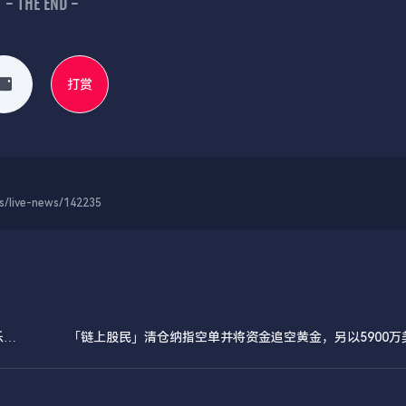
- THE END -
打赏
-news/142235
乐观
「链上股民」清仓纳指空单并将资金追空黄金，另以5900万