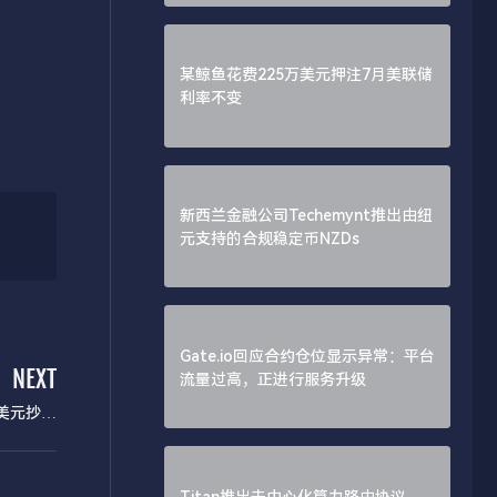
某鲸鱼花费225万美元押注7月美联储
利率不变
新西兰金融公司Techemynt推出由纽
元支持的合规稳定币NZDs
Gate.io回应合约仓位显示异常：平台
NEXT
流量过高，正进行服务升级
美元抄底
加密市场
Titan推出去中心化算力路由协议