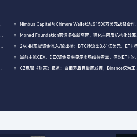
重
Nimbus Capital与Chimera Wallet达成1500万美元战略合作
拓展比特币DeFi基础设施
A
Monad Foundation聘请多名新高管，强化主网后机构化战略
局
监
24小时现货资金流入/流出榜：BTC净流出3.61亿美元、ETH
出3.02亿美元
当前主流CEX、DEX资金费率显示市场维持看空，但对ETH的
空情绪大幅缓解
用
CZ反驳《财富》报道：自相矛盾且借题发挥，Binance仅为正
人才升级