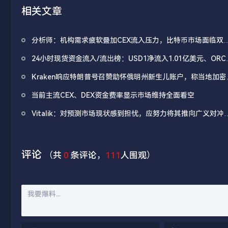
相关文章
分析师：机构需求疲软叠加CEX流入压力，比特币市场面临双
抛压
24小时现货资金流入/流出榜：USD1净流入1.01亿美元、ORC
净流出2257万美元
Kraken响应特朗普号召赞助怀俄明州新生儿账户，称当地加密
管环境友好
当前主流CEX、DEX资金费率显示市场维持全面看空
Vitalik：对预测市场现状感到担忧，应努力将其推向广义对冲
例
评论
（共
0
条评论，
111
人围观）