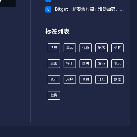
布
财板块
Bitget「新春集九福」活动加码，报
6
名随机获取USDT空投
标签列表
消息
美元
代币
以太
小时
美国
将于
区块
货币
表示
资产
用户
合约
地址
数据
融资