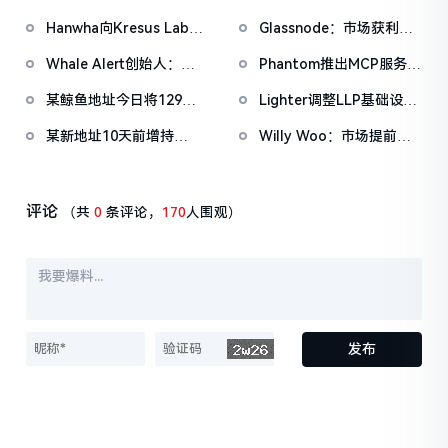
午举办第三次稳定币收益
协议费的提案
Hanwha向Kresus Labs
Glassnode：市场获利了
问题会议
投资1300万美元，推动无
结正在降温，但尚未进入
Whale Alert创始人：
Phantom推出MCP服务
种子钱包和RWA代币化
恐慌性抛售区间
BTC潜在盈利水平回落至
器，支持AI自主签署交
某鲸鱼地址今日将129枚
Lighter调整LLP基础设
2023年底，或临近三年盈
易、报价互换、转移代币
BTC兑换为4412枚ETH
施，以便为新上线市场提
利周期拐点
某新地址10天前增持
Willy Woo：市场提前定
供更多流动性
7,184万枚SIREN，现已浮
价量子威胁400万枚抛
盈898万美元
压，BTC价格将持续受阴
云笼罩
评论
（共
0
条评论，
170
人围观）
发布