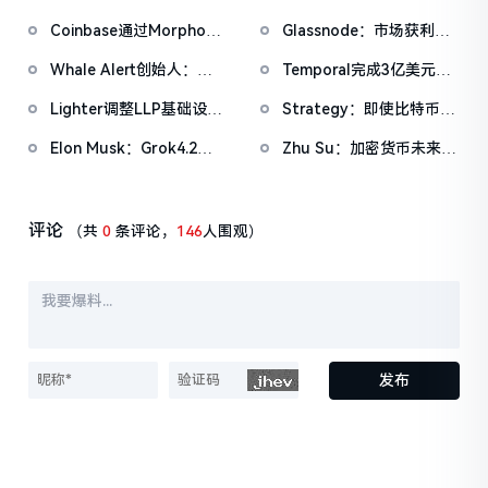
午举办第三次稳定币收益
协议费的提案
Coinbase通过Morpho扩
Glassnode：市场获利了
问题会议
展链上借贷抵押资产，新
结正在降温，但尚未进入
Whale Alert创始人：
Temporal完成3亿美元D
增XRP、DOGE、ADA与
恐慌性抛售区间
BTC潜在盈利水平回落至
轮融资，a16z领投
LTC
Lighter调整LLP基础设
Strategy：即使比特币跌
2023年底，或临近三年盈
施，以便为新上线市场提
至8000美元也仍有全额偿
利周期拐点
Elon Musk：Grok4.2将
Zhu Su：加密货币未来几
供更多流动性
债能力
于下周发布
年可能将显著跑赢美股七
巨头
评论
（共
0
条评论，
146
人围观）
发布